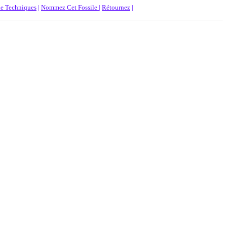
de Techniques
|
Nommez Cet Fossile
|
Rétournez
|