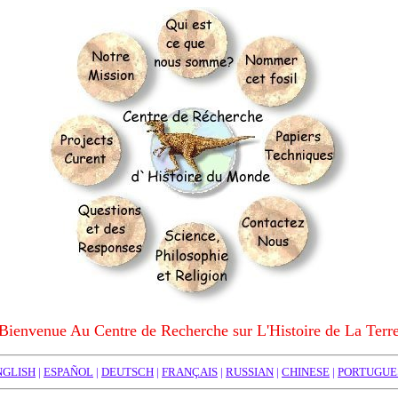
Bienvenue Au Centre de Recherche sur L'Histoire de La Terr
NGLISH
|
ESPAÑOL
|
DEUTSCH
|
FRANÇAIS
|
RUSSIAN
|
CHINESE
|
PORTUGUE